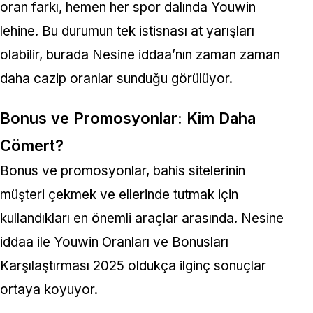
oran farkı, hemen her spor dalında Youwin
lehine. Bu durumun tek istisnası at yarışları
olabilir, burada Nesine iddaa’nın zaman zaman
daha cazip oranlar sunduğu görülüyor.
Bonus ve Promosyonlar: Kim Daha
Cömert?
Bonus ve promosyonlar, bahis sitelerinin
müşteri çekmek ve ellerinde tutmak için
kullandıkları en önemli araçlar arasında. Nesine
iddaa ile Youwin Oranları ve Bonusları
Karşılaştırması 2025 oldukça ilginç sonuçlar
ortaya koyuyor.