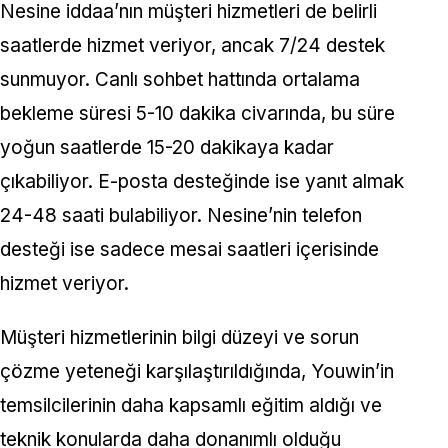
Nesine iddaa’nın müşteri hizmetleri de belirli
saatlerde hizmet veriyor, ancak 7/24 destek
sunmuyor. Canlı sohbet hattında ortalama
bekleme süresi 5-10 dakika civarında, bu süre
yoğun saatlerde 15-20 dakikaya kadar
çıkabiliyor. E-posta desteğinde ise yanıt almak
24-48 saati bulabiliyor. Nesine’nin telefon
desteği ise sadece mesai saatleri içerisinde
hizmet veriyor.
Müşteri hizmetlerinin bilgi düzeyi ve sorun
çözme yeteneği karşılaştırıldığında, Youwin’in
temsilcilerinin daha kapsamlı eğitim aldığı ve
teknik konularda daha donanımlı olduğu