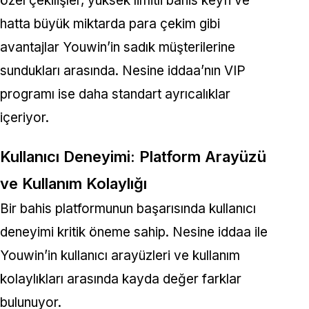
özel çekilişler, yüksek limitli bahis keyfi ve
hatta büyük miktarda para çekim gibi
avantajlar Youwin’in sadık müşterilerine
sundukları arasında. Nesine iddaa’nın VIP
programı ise daha standart ayrıcalıklar
içeriyor.
Kullanıcı Deneyimi: Platform Arayüzü
ve Kullanım Kolaylığı
Bir bahis platformunun başarısında kullanıcı
deneyimi kritik öneme sahip. Nesine iddaa ile
Youwin’in kullanıcı arayüzleri ve kullanım
kolaylıkları arasında kayda değer farklar
bulunuyor.