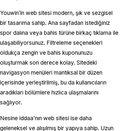
Youwin’in web sitesi modern, şık ve sezgisel
bir tasarıma sahip. Ana sayfadan istediğiniz
spor dalına veya bahis türüne birkaç tıklama ile
ulaşabiliyorsunuz. Filtreleme seçenekleri
oldukça zengin ve bahis kuponunuzu
oluşturmak son derece kolay. Sitedeki
navigasyon menüleri mantıksal bir düzen
içerisinde yerleştirilmiş, bu da kullanıcıların
aradıkları bölümlere hızlıca ulaşmalarını
sağlıyor.
Nesine iddaa’nın web sitesi ise daha
geleneksel ve alışılmış bir yapıya sahip. Uzun