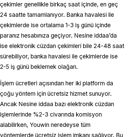
çekimler genellikle birkaç saat içinde, en geç
24 saatte tamamlanıyor. Banka havalesi ile
çekimlerde ise ortalama 1-3 iş günü içinde
paranız hesabınıza geçiyor. Nesine iddaa’da
ise elektronik cüzdan çekimleri bile 24-48 saat
sürebiliyor, banka havalesi ile çekimlerde ise
2-5 iş günü beklemek olağan.
İşlem ücretleri açısından her iki platform da
çoğu yöntem için ücretsiz hizmet sunuyor.
Ancak Nesine iddaa bazı elektronik cüzdan
işlemlerinde %2-3 civarında komisyon
alabilirken, Youwin neredeyse tüm
yöntemlerde ücretsiz işlem imkanı sağlıyor. Bu