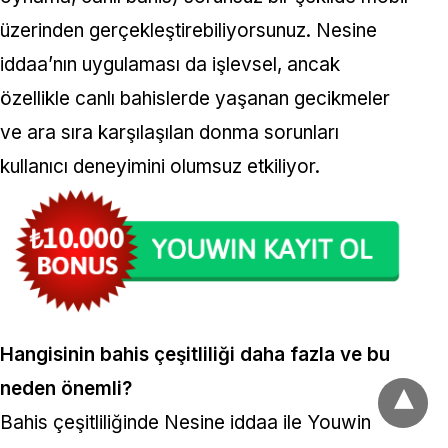
üzerinden gerçekleştirebiliyorsunuz. Nesine
iddaa’nın uygulaması da işlevsel, ancak
özellikle canlı bahislerde yaşanan gecikmeler
ve ara sıra karşılaşılan donma sorunları
kullanıcı deneyimini olumsuz etkiliyor.
Hangisinin bahis çeşitliliği daha fazla ve bu
neden önemli?
Bahis çeşitliliğinde Nesine iddaa ile Youwin