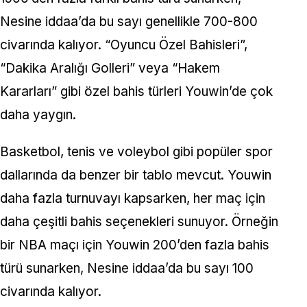
Nesine iddaa’da bu sayı genellikle 700-800
civarında kalıyor. “Oyuncu Özel Bahisleri”,
“Dakika Aralığı Golleri” veya “Hakem
Kararları” gibi özel bahis türleri Youwin’de çok
daha yaygın.
Basketbol, tenis ve voleybol gibi popüler spor
dallarında da benzer bir tablo mevcut. Youwin
daha fazla turnuvayı kapsarken, her maç için
daha çeşitli bahis seçenekleri sunuyor. Örneğin
bir NBA maçı için Youwin 200’den fazla bahis
türü sunarken, Nesine iddaa’da bu sayı 100
civarında kalıyor.