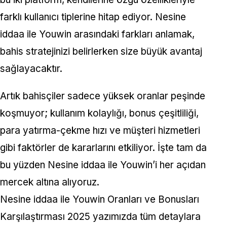
farklı kullanıcı tiplerine hitap ediyor. Nesine
iddaa ile Youwin arasındaki farkları anlamak,
bahis stratejinizi belirlerken size büyük avantaj
sağlayacaktır.
Artık bahisçiler sadece yüksek oranlar peşinde
koşmuyor; kullanım kolaylığı, bonus çeşitliliği,
para yatırma-çekme hızı ve müşteri hizmetleri
gibi faktörler de kararlarını etkiliyor. İşte tam da
bu yüzden Nesine iddaa ile Youwin’i her açıdan
mercek altına alıyoruz.
Nesine iddaa ile Youwin Oranları ve Bonusları
Karşılaştırması 2025 yazımızda tüm detaylara