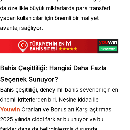
da özellikle büyük miktarlarda para transferi
yapan kullanıcılar için önemli bir maliyet
avantajı sağlıyor.
Bahis Çeşitliliği: Hangisi Daha Fazla
Seçenek Sunuyor?
Bahis çeşitliliği, deneyimli bahis severler için en
önemli kriterlerden biri. Nesine iddaa ile
Youwin
Oranları ve Bonusları Karşılaştırması
2025 yılında ciddi farklar bulunuyor ve bu
farklar daha da belirginleşmiş durumda.