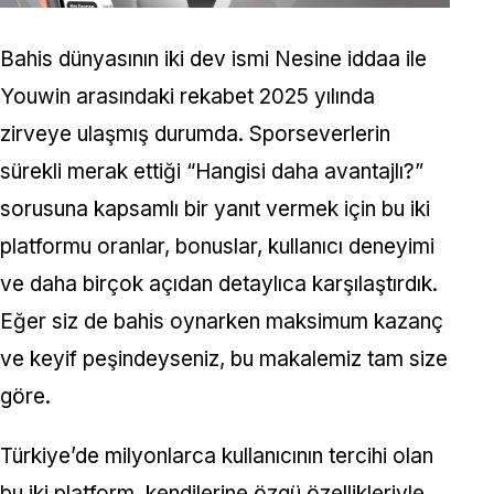
Bahis dünyasının iki dev ismi Nesine iddaa ile
Youwin arasındaki rekabet 2025 yılında
zirveye ulaşmış durumda. Sporseverlerin
sürekli merak ettiği “Hangisi daha avantajlı?”
sorusuna kapsamlı bir yanıt vermek için bu iki
platformu oranlar, bonuslar, kullanıcı deneyimi
ve daha birçok açıdan detaylıca karşılaştırdık.
Eğer siz de bahis oynarken maksimum kazanç
ve keyif peşindeyseniz, bu makalemiz tam size
göre.
Türkiye’de milyonlarca kullanıcının tercihi olan
bu iki platform, kendilerine özgü özellikleriyle