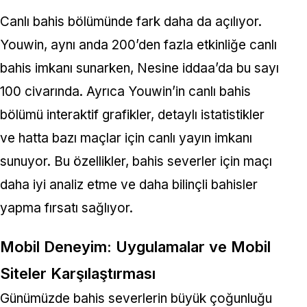
Canlı bahis bölümünde fark daha da açılıyor.
Youwin, aynı anda 200’den fazla etkinliğe canlı
bahis imkanı sunarken, Nesine iddaa’da bu sayı
100 civarında. Ayrıca Youwin’in canlı bahis
bölümü interaktif grafikler, detaylı istatistikler
ve hatta bazı maçlar için canlı yayın imkanı
sunuyor. Bu özellikler, bahis severler için maçı
daha iyi analiz etme ve daha bilinçli bahisler
yapma fırsatı sağlıyor.
Mobil Deneyim: Uygulamalar ve Mobil
Siteler Karşılaştırması
Günümüzde bahis severlerin büyük çoğunluğu