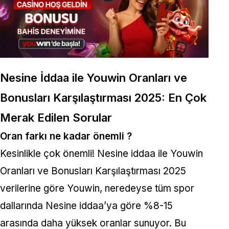
Nesine İddaa ile Youwin Oranları ve
Bonusları Karşılaştırması 2025: En Çok
Merak Edilen Sorular
Oran farkı ne kadar önemli ?
Kesinlikle çok önemli! Nesine iddaa ile Youwin
Oranları ve Bonusları Karşılaştırması 2025
verilerine göre Youwin, neredeyse tüm spor
dallarında Nesine iddaa’ya göre %8-15
arasında daha yüksek oranlar sunuyor. Bu