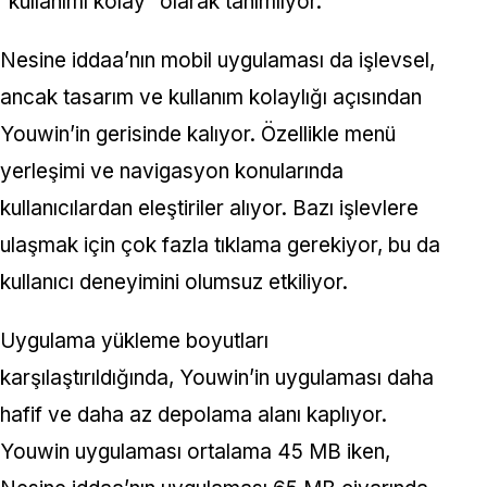
“kullanımı kolay” olarak tanımlıyor.
Nesine iddaa’nın mobil uygulaması da işlevsel,
ancak tasarım ve kullanım kolaylığı açısından
Youwin’in gerisinde kalıyor. Özellikle menü
yerleşimi ve navigasyon konularında
kullanıcılardan eleştiriler alıyor. Bazı işlevlere
ulaşmak için çok fazla tıklama gerekiyor, bu da
kullanıcı deneyimini olumsuz etkiliyor.
Uygulama yükleme boyutları
karşılaştırıldığında, Youwin’in uygulaması daha
hafif ve daha az depolama alanı kaplıyor.
Youwin uygulaması ortalama 45 MB iken,