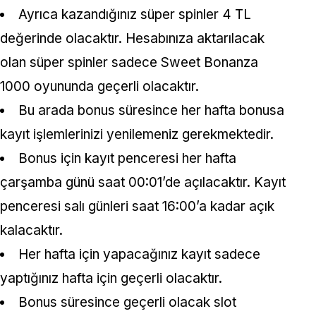
Ayrıca kazandığınız süper spinler 4 TL
değerinde olacaktır. Hesabınıza aktarılacak
olan süper spinler sadece Sweet Bonanza
1000 oyununda geçerli olacaktır.
Bu arada bonus süresince her hafta bonusa
kayıt işlemlerinizi yenilemeniz gerekmektedir.
Bonus için kayıt penceresi her hafta
çarşamba günü saat 00:01’de açılacaktır. Kayıt
penceresi salı günleri saat 16:00’a kadar açık
kalacaktır.
Her hafta için yapacağınız kayıt sadece
yaptığınız hafta için geçerli olacaktır.
Bonus süresince geçerli olacak slot