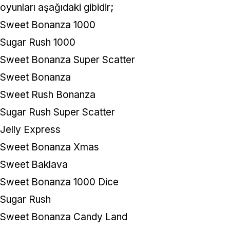
oyunları aşağıdaki gibidir;
Sweet Bonanza 1000
Sugar Rush 1000
Sweet Bonanza Super Scatter
Sweet Bonanza
Sweet Rush Bonanza
Sugar Rush Super Scatter
Jelly Express
Sweet Bonanza Xmas
Sweet Baklava
Sweet Bonanza 1000 Dice
Sugar Rush
Sweet Bonanza Candy Land