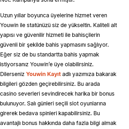
Uzun yıllar boyunca üyelerine hizmet veren
Youwin ile statünüzü siz de yükseltin. Kaliteli alt
yapısı ve güvenilir hizmeti ile bahisçilerin
güvenli bir şekilde bahis yapmasını sağlıyor.
Eğer siz de bu standartta bahis yapmak
istiyorsanız Youwin’e üye olabilirsiniz.
Dilerseniz
Youwin Kayıt
adlı yazımıza bakarak
bilgileri gözden geçirebilirsiniz. Bu arada
casino severleri sevindirecek harika bir bonus
bulunuyor. Salı günleri seçili slot oyunlarına
girerek bedava spinleri kapabilirsiniz. Bu
avantajlı bonus hakkında daha fazla bilgi almak