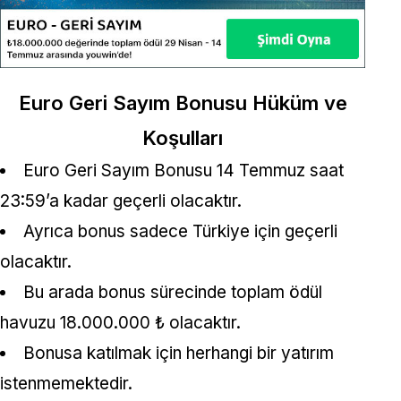
Euro Geri Sayım Bonusu Hüküm ve
Koşulları
Euro Geri Sayım Bonusu 14 Temmuz saat
23:59’a kadar geçerli olacaktır.
Ayrıca bonus sadece Türkiye için geçerli
olacaktır.
Bu arada bonus sürecinde toplam ödül
havuzu 18.000.000 ₺ olacaktır.
Bonusa katılmak için herhangi bir yatırım
istenmemektedir.