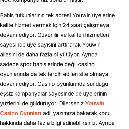
Bahis tutkunlarının tek adresi Youwin üyelerine
kalite hizmet vermek için 24 saat çalışmaya
devam ediyor. Güvenilir ve kaliteli hizmetleri
sayesinde üye sayısını arttırarak Youwin
ailesini de daha fazla büyütüyor. Ayrıca
sadece spor bahislerinde değil casino
oyunlarında da tek tercih edilen site olmaya
devam ediyor. Casino oyunlarında sunduğu
eşsiz kampanyalar sayesinde de üyelerinin
yüzlerini de güldürüyor. Dilerseniz
Youwin
Casino Oyunları
adlı yazımıza bakarak konu
hakkında daha fazla bilgi edinebilirsiniz. Ayrıca