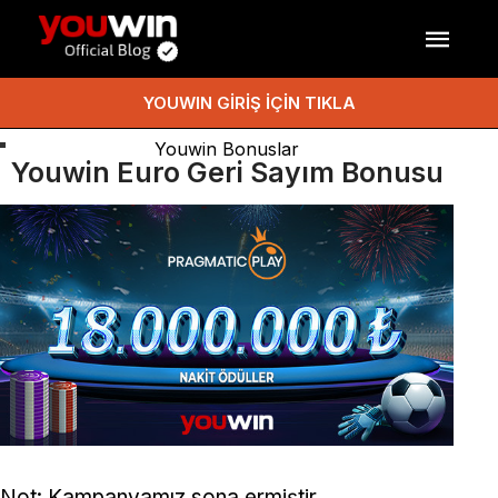
YOUWIN GİRİŞ İÇİN TIKLA
Youwin Bonuslar
Youwin Euro Geri Sayım Bonusu
Not: Kampanyamız sona ermiştir.