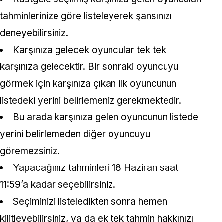
tahminlerinize göre listeleyerek şansınızı
deneyebilirsiniz.
Karşınıza gelecek oyuncular tek tek
karşınıza gelecektir. Bir sonraki oyuncuyu
görmek için karşınıza çıkan ilk oyuncunun
listedeki yerini belirlemeniz gerekmektedir.
Bu arada karşınıza gelen oyuncunun listede
yerini belirlemeden diğer oyuncuyu
göremezsiniz.
Yapacağınız tahminleri 18 Haziran saat
11:59’a kadar seçebilirsiniz.
Seçiminizi listeledikten sonra hemen
kilitleyebilirsiniz, ya da ek tek tahmin hakkınızı