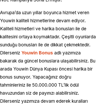
Avrupa’da uzun yıllar boyunca hizmet veren
Youwin kaliteli hizmetlerine devam ediyor.
Kaliteli hizmetleri ve harika bonusları ile de
kalitesini ortaya koymaktadır. Çeşitli oyunlarda
sunduğu bonusları ile de dikkat çekmektedir.
Dilerseniz
Youwin Bonus
adlı yazımıza
bakarak da güncel bonuslara ulaşabilirsiniz. Bu
arada Youwin Dünya Kupası öncesi harika bir
bonus sunuyor. Yapacağınız doğru
tahminleriniz ile 50.000.000 TL’lik ödül
havuzundan siz de payınızı alabilirsiniz.
Dilerseniz yazımıza devam ederek kuralları