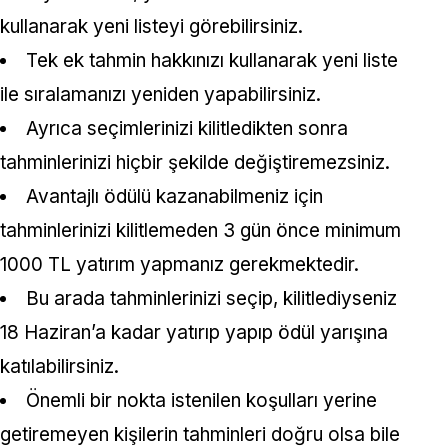
kullanarak yeni listeyi görebilirsiniz.
Tek ek tahmin hakkınızı kullanarak yeni liste
ile sıralamanızı yeniden yapabilirsiniz.
Ayrıca seçimlerinizi kilitledikten sonra
tahminlerinizi hiçbir şekilde değiştiremezsiniz.
Avantajlı ödülü kazanabilmeniz için
tahminlerinizi kilitlemeden 3 gün önce minimum
1000 TL yatırım yapmanız gerekmektedir.
Bu arada tahminlerinizi seçip, kilitlediyseniz
18 Haziran’a kadar yatırıp yapıp ödül yarışına
katılabilirsiniz.
Önemli bir nokta istenilen koşulları yerine
getiremeyen kişilerin tahminleri doğru olsa bile