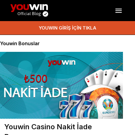
YOUWIN GİRİŞ İÇİN TIKLA
Youwin Bonuslar
Youwin Casino Nakit İade