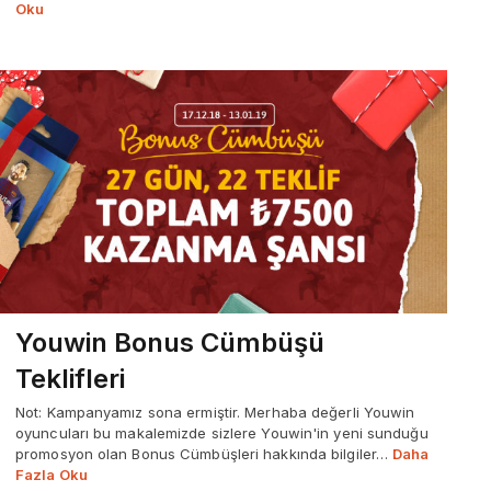
Oku
Youwin Bonus Cümbüşü
Teklifleri
Not: Kampanyamız sona ermiştir. Merhaba değerli Youwin
oyuncuları bu makalemizde sizlere Youwin'in yeni sunduğu
promosyon olan Bonus Cümbüşleri hakkında bilgiler…
Daha
Fazla Oku